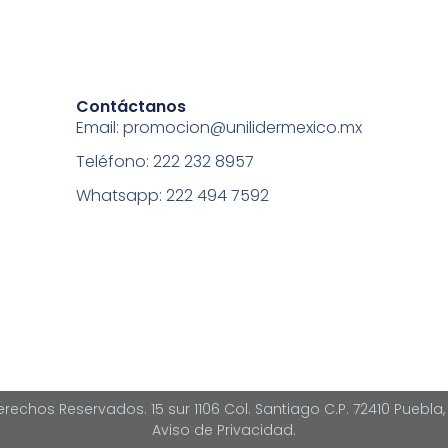
Contáctanos
Email: promocion@unilidermexico.mx
Teléfono: 222 232 8957
Whatsapp: 222 494 7592
rechos Reservados. 15 sur 1106 Col. Santiago C.P. 72410 Puebla,
Aviso de Privacidad.